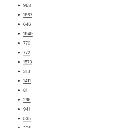
963
1867
646
1949
779
772
1573
313
1411
81
265
941
535
206