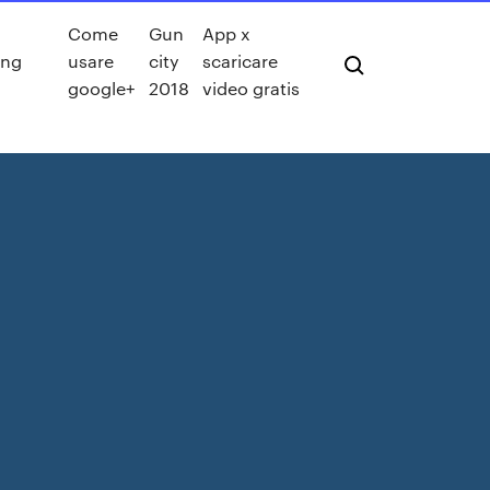
Come
Gun
App x
ing
usare
city
scaricare
google+
2018
video gratis